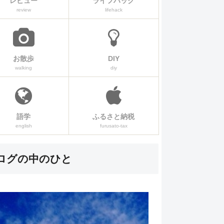
レビュー
ライフハック
review
lifehack
お散歩
DIY
walking
diy
語学
ふるさと納税
english
furusato-tax
ログの中のひと