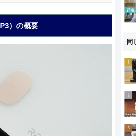
6P3）の概要
同