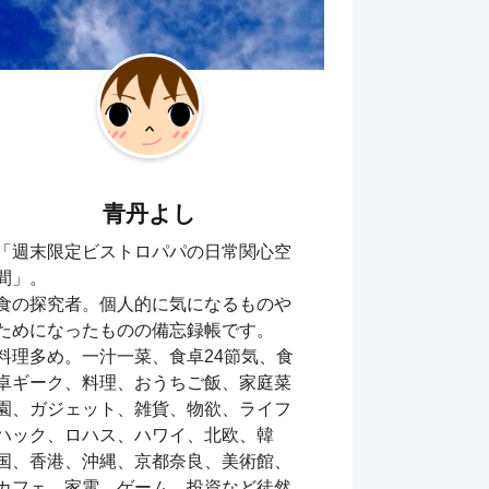
青丹よし
「週末限定ビストロパパの日常関心空
間」。
食の探究者。個人的に気になるものや
ためになったものの備忘録帳です。
料理多め。一汁一菜、食卓24節気、食
卓ギーク、料理、おうちご飯、家庭菜
園、ガジェット、雑貨、物欲、ライフ
ハック、ロハス、ハワイ、北欧、韓
国、香港、沖縄、京都奈良、美術館、
カフェ、家電、ゲーム、投資など徒然