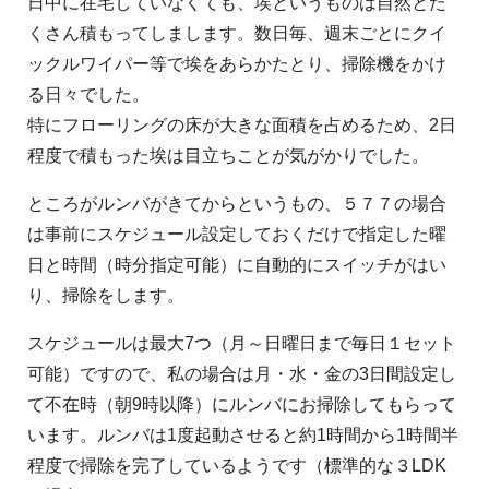
日中に在宅していなくても、埃というものは自然とた
くさん積もってしまします。数日毎、週末ごとにクイ
ックルワイパー等で埃をあらかたとり、掃除機をかけ
る日々でした。
特にフローリングの床が大きな面積を占めるため、2日
程度で積もった埃は目立ちことが気がかりでした。
ところがルンバがきてからというもの、５７７の場合
は事前にスケジュール設定しておくだけで指定した曜
日と時間（時分指定可能）に自動的にスイッチがはい
り、掃除をします。
スケジュールは最大7つ（月～日曜日まで毎日１セット
可能）ですので、私の場合は月・水・金の3日間設定し
て不在時（朝9時以降）にルンバにお掃除してもらって
います。ルンバは1度起動させると約1時間から1時間半
程度で掃除を完了しているようです（標準的な３LDK