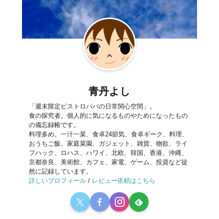
青丹よし
「週末限定ビストロパパの日常関心空間」。
食の探究者。個人的に気になるものやためになったもの
の備忘録帳です。
料理多め。一汁一菜、食卓24節気、食卓ギーク、料理、
おうちご飯、家庭菜園、ガジェット、雑貨、物欲、ライ
フハック、ロハス、ハワイ、北欧、韓国、香港、沖縄、
京都奈良、美術館、カフェ、家電、ゲーム、投資など徒
然に記録しています。
詳しいプロフィール
/
レビュー依頼はこちら