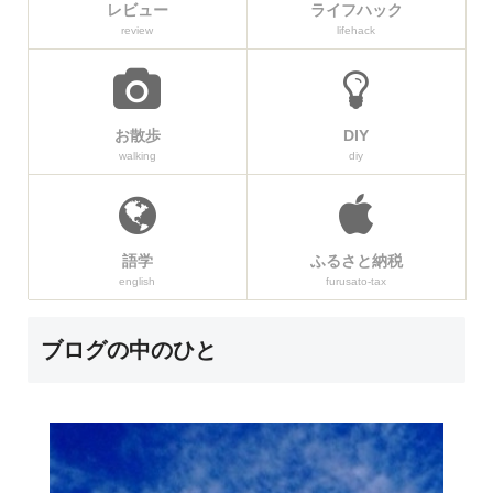
レビュー
ライフハック
review
lifehack
お散歩
DIY
walking
diy
語学
ふるさと納税
english
furusato-tax
ブログの中のひと