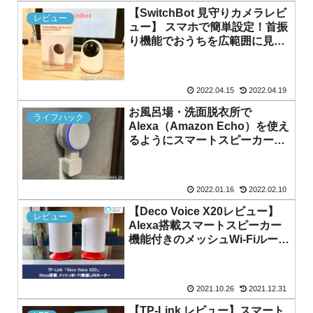
【SwitchBot 見守りカメラレビ
レビュー
ュー】 スマホで簡単設定！首振
り機能でおうちを広範囲に見守
る安心安全カメラ
2022.04.15
2022.04.19
お風呂場・洗面脱衣所で
ライフハック
Alexa（Amazon Echo）を使え
るようにスマートスピーカーを
スッキリ壁掛け設置する方法
2022.01.16
2022.02.10
【Deco Voice X20レビュー】
レビュー
Alexa搭載スマートスピーカー
機能付きのメッシュWi-Fiルータ
ーで簡単スマートホーム化
2021.10.26
2021.12.31
【TP-Link レビュー】スマート