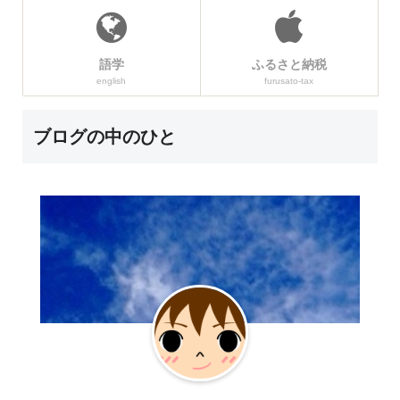
語学
ふるさと納税
english
furusato-tax
ブログの中のひと