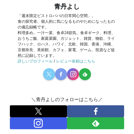
青丹よし
「週末限定ビストロパパの日常関心空間」。
食の探究者。個人的に気になるものやためになったもの
の備忘録帳です。
料理多め。一汁一菜、食卓24節気、食卓ギーク、料理、
おうちご飯、家庭菜園、ガジェット、雑貨、物欲、ライ
フハック、ロハス、ハワイ、北欧、韓国、香港、沖縄、
京都奈良、美術館、カフェ、家電、ゲーム、投資など徒
然に記録しています。
詳しいプロフィール
/
レビュー依頼はこちら
＼青丹よしのフォローはこちら／