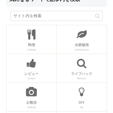
料理
水耕栽培
cooking
hydroponics
レビュー
ライフハック
review
lifehack
お散歩
DIY
walking
diy