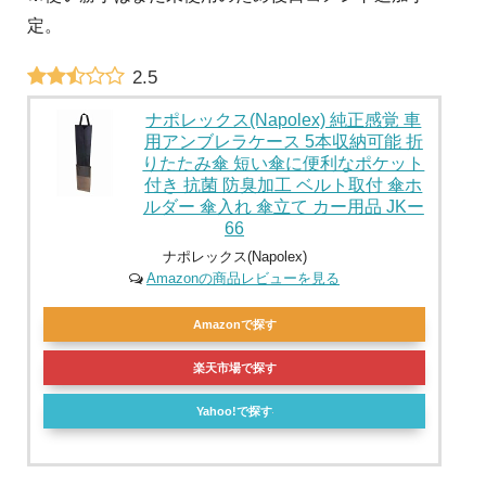
定。
2.5
ナポレックス(Napolex) 純正感覚 車
用アンブレラケース 5本収納可能 折
りたたみ傘 短い傘に便利なポケット
付き 抗菌 防臭加工 ベルト取付 傘ホ
ルダー 傘入れ 傘立て カー用品 JKー
66
ナポレックス(Napolex)
Amazonの商品レビューを見る
Amazonで探す
楽天市場で探す
Yahoo!で探す