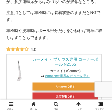
が、多少運転席からはみづらいのが残念なところ。
注意点としては車検時には装着状態のままだとNGで
す。
車検時や洗車時はポール部分だけをひねれば簡単に取
りはずこともできます。
4.0
カーメイト プリウス専用 コーナーポ
ール NZ565
カーメイト(Carmate)
Amazonの商品レビューを見る
Amazonで探す
楽天市場で探す
Yahoo!で探す
メニュー
ホーム
検索
トップ
サイドバー