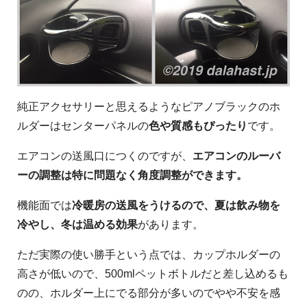
純正アクセサリーと思えるようなピアノブラックのホ
ルダーはセンターパネルの
色や質感もぴったり
です。
エアコンの送風口につくのですが、
エアコンのルーバ
ーの調整は特に問題なく角度調整ができます。
機能面では
冷暖房の送風をうけるので、夏は飲み物を
冷やし、冬は温める効果
があります。
ただ実際の使い勝手という点では、カップホルダーの
高さが低いので、500mlペットボトルだと差し込めるも
のの、ホルダー上にでる部分が多いのでやや不安を感