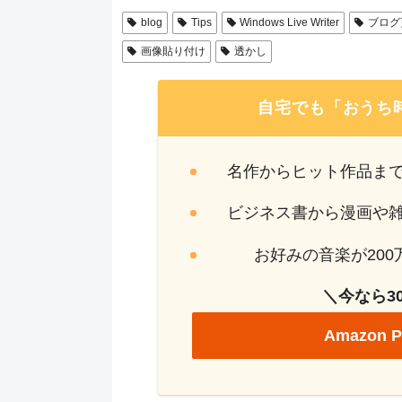
blog
Tips
Windows Live Writer
ブログ
画像貼り付け
透かし
自宅でも「おうち
名作からヒット作品ま
ビジネス書から漫画や
お好みの音楽が20
＼今なら3
Amazon