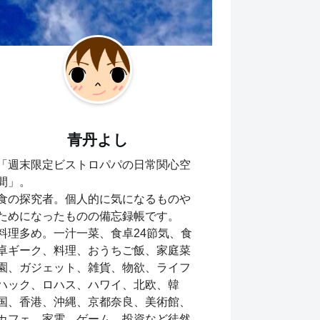
青丹よし
「週末限定ビストロパパの日常関心空
間」。
食の探究者。個人的に気になるものや
ためになったものの備忘録帳です。
料理多め。一汁一菜、食卓24節気、食
卓ギーク、料理、おうちご飯、家庭菜
園、ガジェット、雑貨、物欲、ライフ
ハック、ロハス、ハワイ、北欧、韓
国、香港、沖縄、京都奈良、美術館、
カフェ、家電、ゲーム、投資など徒然