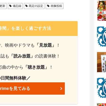
更新
備忘録
既定の設定
画像投稿
時間」を楽しく過ごす方法
で、映画やドラマも
「見放題」
！
雑誌も
「読み放題」
の読書体験！
0万曲の中から
「聴き放題」
！
0日間無料体験／
 Primeを見てみる