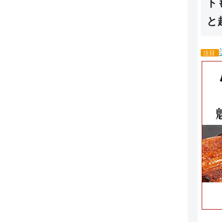
ト
と
注目