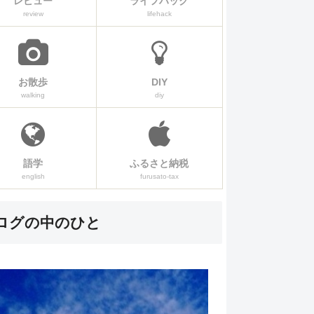
レビュー
ライフハック
review
lifehack
お散歩
DIY
walking
diy
語学
ふるさと納税
english
furusato-tax
ログの中のひと