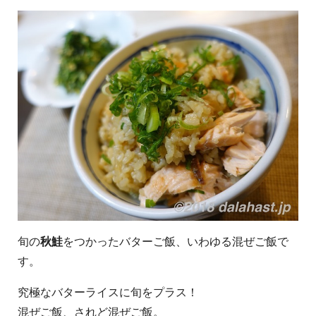
旬の
秋鮭
をつかったバターご飯、いわゆる混ぜご飯で
す。
究極なバターライスに旬をプラス！
混ぜご飯、されど混ぜご飯。