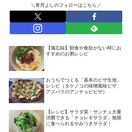
＼青丹よしのフォローはこちら／
【備忘録】朝食や食欲がない時にお
すすめのお粥レシピ
おうちでつくる「基本のピザ生地」
レシピ（タケノコの味噌風味ピザ、
アスパラのアンチョビピザ）
【レシピ】サラダ菜・サンチュ大量
消費できる「チョレギサラダ」無限
に食べられるやみつきサラダ！