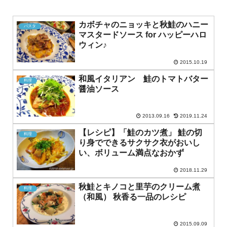
カボチャのニョッキと秋鮭のハニー
パスタ
マスタードソース for ハッピーハロ
ウィン♪
2015.10.19
和風イタリアン 鮭のトマトバター
料理
醤油ソース
2013.09.16
2019.11.24
【レシピ】「鮭のカツ煮」 鮭の切
料理
り身でできるサクサク衣がおいし
い、ボリューム満点なおかず
2018.11.29
秋鮭とキノコと里芋のクリーム煮
料理
（和風） 秋香る一品のレシピ
2015.09.09