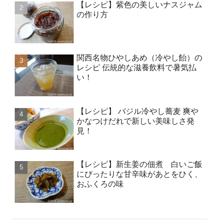
【レシピ】紫色の美しいナスジャム
の作り方
関西名物ひやしあめ（冷やし飴）の
レシピ 伝統的な滋養飲料で暑気払
い！
【レシピ】 バジル冷やし蕎麦 爽や
かなつけだれで新しい美味しさ発
見！
【レシピ】新生姜の佃煮 白いご飯
にぴったりな甘辛味があとをひく、
おふくろの味