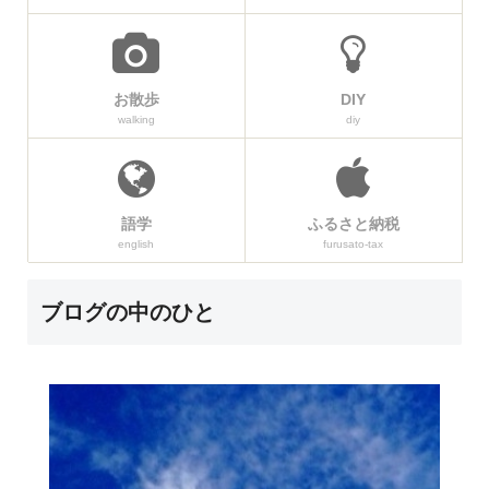
お散歩
DIY
walking
diy
語学
ふるさと納税
english
furusato-tax
ブログの中のひと