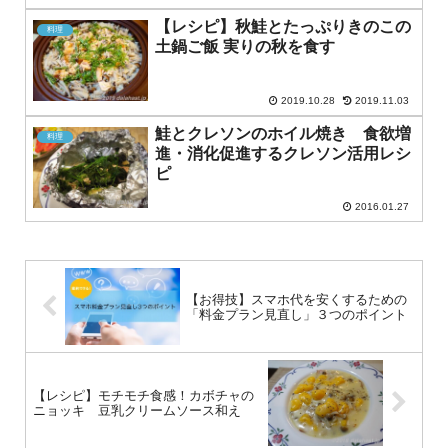
【レシピ】秋鮭とたっぷりきのこの
料理
土鍋ご飯 実りの秋を食す
2019.10.28
2019.11.03
鮭とクレソンのホイル焼き 食欲増
料理
進・消化促進するクレソン活用レシ
ピ
2016.01.27
【お得技】スマホ代を安くするための
「料金プラン見直し」３つのポイント
【レシピ】モチモチ食感！カボチャの
ニョッキ 豆乳クリームソース和え