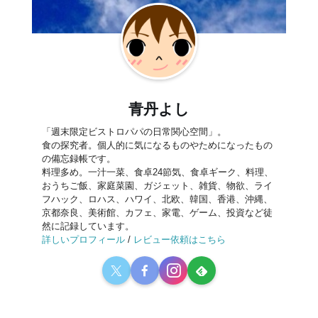
青丹よし
「週末限定ビストロパパの日常関心空間」。
食の探究者。個人的に気になるものやためになったもの
の備忘録帳です。
料理多め。一汁一菜、食卓24節気、食卓ギーク、料理、
おうちご飯、家庭菜園、ガジェット、雑貨、物欲、ライ
フハック、ロハス、ハワイ、北欧、韓国、香港、沖縄、
京都奈良、美術館、カフェ、家電、ゲーム、投資など徒
然に記録しています。
詳しいプロフィール
/
レビュー依頼はこちら