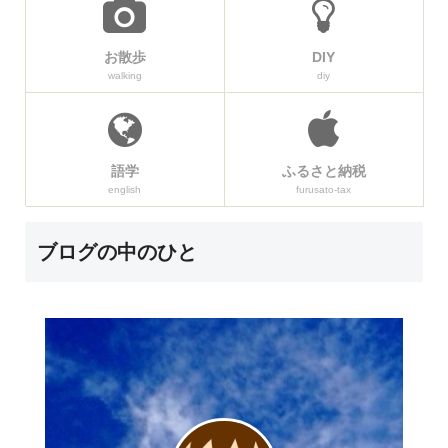
お散歩
DIY
walking
diy
語学
ふるさと納税
english
furusato-tax
ブログの中のひと