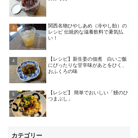
関西名物ひやしあめ（冷やし飴）の
レシピ 伝統的な滋養飲料で暑気払
い！
【レシピ】新生姜の佃煮 白いご飯
にぴったりな甘辛味があとをひく、
おふくろの味
【レシピ】 簡単でおいしい「鰻のひ
つまぶし」
カテゴリー