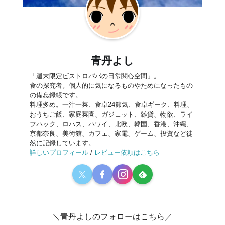
青丹よし
「週末限定ビストロパパの日常関心空間」。
食の探究者。個人的に気になるものやためになったもの
の備忘録帳です。
料理多め。一汁一菜、食卓24節気、食卓ギーク、料理、
おうちご飯、家庭菜園、ガジェット、雑貨、物欲、ライ
フハック、ロハス、ハワイ、北欧、韓国、香港、沖縄、
京都奈良、美術館、カフェ、家電、ゲーム、投資など徒
然に記録しています。
詳しいプロフィール
/
レビュー依頼はこちら
＼青丹よしのフォローはこちら／