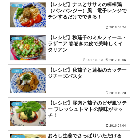
【レシピ】ナスとササミの棒棒鶏
料理
（バンバンジー）風 電子レンジで
チンするだけでできる！
2018.08.24
【レシピ】秋茄子のミルフィーユ・
料理
ラザニア 春巻きの皮で美味しくイ
タリアン
2017.09.23
2017.10.06
【レシピ】秋茄子と蓮根のカッテー
料理
ジチーズパスタ
2019.10.20
【レシピ】豚肉と茄子のピザ風ソテ
料理
ー フレッシュトマトの酸味がマッ
チ！
2016.04.04
おろし生姜でさっぱりいただける
丼ぶり