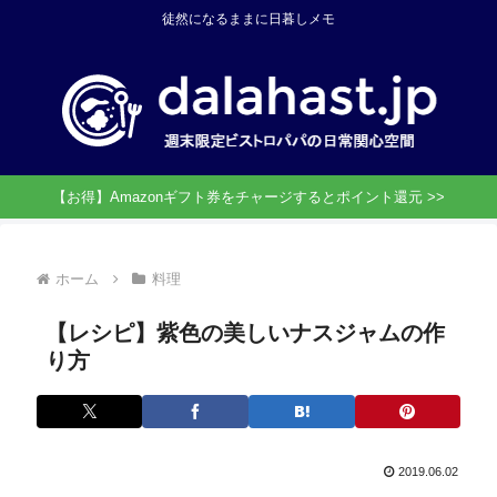
徒然になるままに日暮しメモ
【お得】Amazonギフト券をチャージするとポイント還元 >>
ホーム
料理
【レシピ】紫色の美しいナスジャムの作
り方
2019.06.02