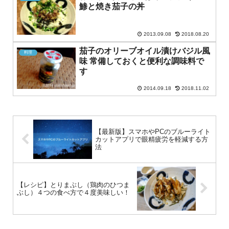
鯵と焼き茄子の丼
2013.09.08
2018.08.20
茄子のオリーブオイル漬けバジル風
料理
味 常備しておくと便利な調味料で
す
2014.09.18
2018.11.02
【最新版】スマホやPCのブルーライト
カットアプリで眼精疲労を軽減する方
法
【レシピ】とりまぶし（鶏肉のひつま
ぶし）４つの食べ方で４度美味しい！