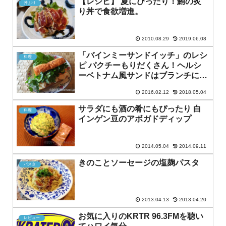
【レシピ】 夏にぴったり！鮪の炙
丼ぶり
り丼で食欲増進。
2010.08.29
2019.06.08
「バインミーサンドイッチ」のレシ
料理
ピ パクチーもりだくさん！ヘルシ
ーベトナム風サンドはブランチにお
すすめ
2016.02.12
2018.05.04
サラダにも酒の肴にもぴったり 白
料理
インゲン豆のアボガドディップ
2014.05.04
2014.09.11
きのことソーセージの塩麹パスタ
パスタ
2013.04.13
2013.04.20
お気に入りのKRTR 96.3FMを聴い
レビュー