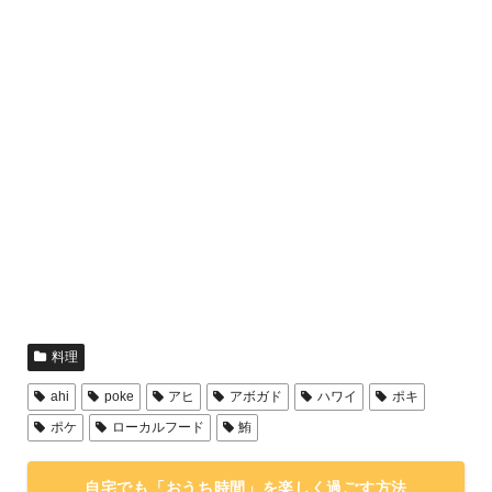
料理
ahi
poke
アヒ
アボガド
ハワイ
ポキ
ポケ
ローカルフード
鮪
自宅でも「おうち時間」を楽しく過ごす方法