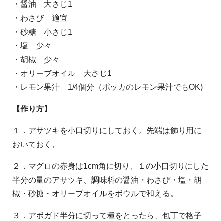
・醤油 大さじ1
・わさび 適宜
・砂糖 小さじ1
・塩 少々
・胡椒 少々
・オリーブオイル 大さじ1
・レモン果汁 1/4個分（ポッカのレモン果汁でもOK)
【作り方】
１．アサツキを小口切りにしておく。先端は飾り用に
おいておく。
２．マグロの赤身は1cm角に切り、１の小口切りにした
半分の量のアサツキ、調味料の醤油・わさび・塩・胡
椒・砂糖・オリーブオイルをボウルで和える。
３．アボガド半分に切って種をとったら、包丁で格子