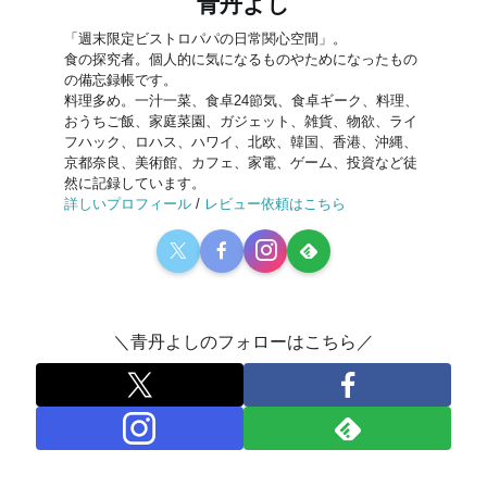
青丹よし
「週末限定ビストロパパの日常関心空間」。
食の探究者。個人的に気になるものやためになったもの
の備忘録帳です。
料理多め。一汁一菜、食卓24節気、食卓ギーク、料理、
おうちご飯、家庭菜園、ガジェット、雑貨、物欲、ライ
フハック、ロハス、ハワイ、北欧、韓国、香港、沖縄、
京都奈良、美術館、カフェ、家電、ゲーム、投資など徒
然に記録しています。
詳しいプロフィール
/
レビュー依頼はこちら
＼青丹よしのフォローはこちら／