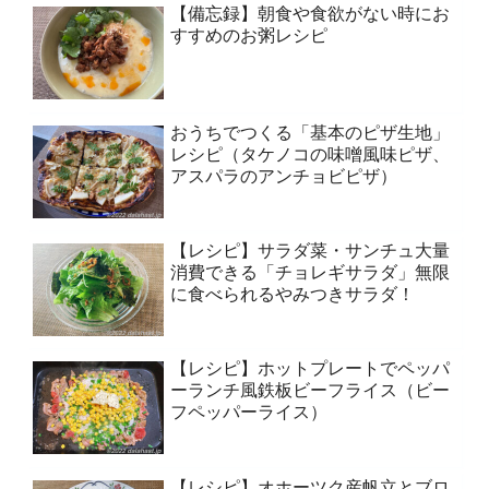
【備忘録】朝食や食欲がない時にお
すすめのお粥レシピ
おうちでつくる「基本のピザ生地」
レシピ（タケノコの味噌風味ピザ、
アスパラのアンチョビピザ）
【レシピ】サラダ菜・サンチュ大量
消費できる「チョレギサラダ」無限
に食べられるやみつきサラダ！
【レシピ】ホットプレートでペッパ
ーランチ風鉄板ビーフライス（ビー
フペッパーライス）
【レシピ】オホーツク産帆立とブロ