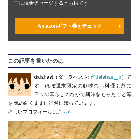
前に現金チャージするとお得です。
Amazonギフト券をチェック
この記事を書いたのは
dalahast（ダーラヘスト;
@dalahast_jp
）で
す。ほぼ週末限定の趣味のお料理以外に
日々の暮らしのなかで興味をもったこと等
を 気の向くままに徒然に綴っています。
詳しいプロフィールは
こちら
。