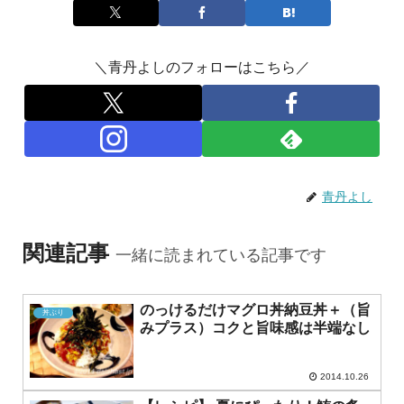
＼青丹よしのフォローはこちら／
青丹よし
関連記事
一緒に読まれている記事です
のっけるだけマグロ丼納豆丼＋（旨
丼ぶり
みプラス）コクと旨味感は半端なし
2014.10.26