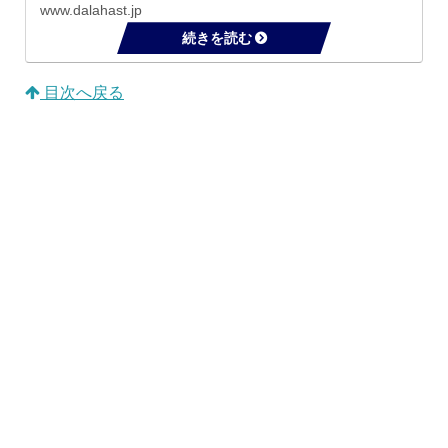
健康的な肌のためには欠かせない栄養素を効率よく摂
www.dalahast.jp
取することができます。 ちなみに1日あたりの目安...
目次へ戻る