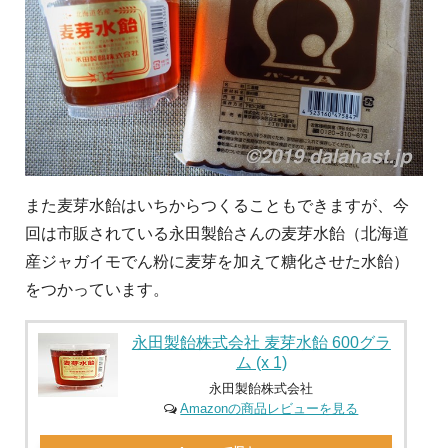
また麦芽水飴はいちからつくることもできますが、今
回は市販されている永田製飴さんの麦芽水飴（北海道
産ジャガイモでん粉に麦芽を加えて糖化させた水飴）
をつかっています。
永田製飴株式会社 麦芽水飴 600グラ
ム (x 1)
永田製飴株式会社
Amazonの商品レビューを見る