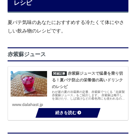
レシピ
夏バテ気味のあなたにおすすめする冷たくて体にやさ
しい飲み物のレシピです。
赤紫蘇ジュース
赤紫蘇ジュースで猛暑を乗り切
る！夏バテ防止の栄養価の高いドリンク
のレシピ
わが家の夏の冷蔵庫の定番、赤紫蘇でつくる「自家製
赤紫蘇ジュース」をご紹介します。 赤紫蘇は梅干し
を漬けたり、しば漬けなどの着色用にも使われるので
梅雨時の6月頃からスーパーなどでもよくみかけま
www.dalahast.jp
す。一方で赤紫蘇にはアントシアニンが豊富に含まれ
る...