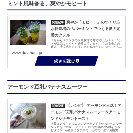
ミント風味香る、爽やかモヒート
爽やか「モヒート」のつくり方
水耕栽培のペパーミントでつくる夏の定
番カクテル
５月からベランダの水耕栽培で育てていたペパーミン
トが元気にすくすく成長しています。 うだる暑さの
週末、清涼感あるドリンクを飲みたくなったこともあ
り、収穫して夏の定番カクテルの「モヒート」をつく
www.dalahast.jp
ってみることにしました。 見た目もミントのグリー...
アーモンド豆乳バナナスムージー
【レシピ】 アーモンド三昧！ア
ーモンド豆乳バナナスムージー＆アーモ
ンドシナモントースト
本日はカリフォルニアのアーモンドを使ったヘルシー
レシピをご紹介。 アーモンドには抗酸化作用をもる
ビタミンEが豊富に含まれているので、強い免疫力と