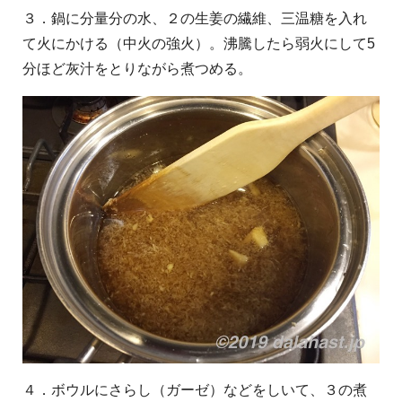
３．鍋に分量分の水、２の生姜の繊維、三温糖を入れ
て火にかける（中火の強火）。沸騰したら弱火にして5
分ほど灰汁をとりながら煮つめる。
４．ボウルにさらし（ガーゼ）などをしいて、３の煮