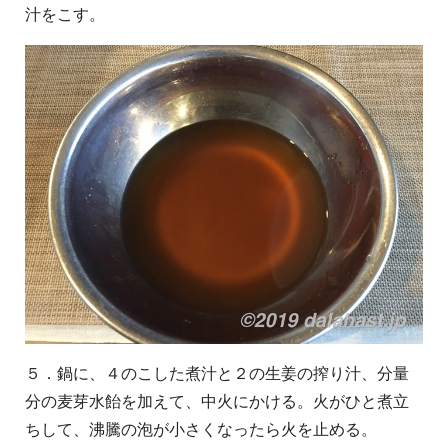
汁をこす。
５．鍋に、４のこした煮汁と２の生姜の搾り汁、分量
分の麦芽水飴を加えて、中火にかける。火がひと煮立
ちして、沸騰の泡が小さくなったら火を止める。