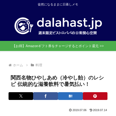
徒然になるままに日暮しメモ
【お得】Amazonギフト券をチャージするとポイント還元 >>
ホーム
料理
関西名物ひやしあめ（冷やし飴）のレシ
ピ 伝統的な滋養飲料で暑気払い！
2019.07.06
2019.07.14