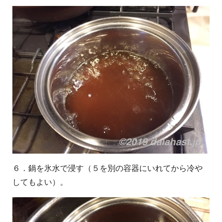
６．鍋を氷水で浸す（５を別の容器にいれてから冷や
してもよい）。