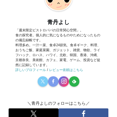
青丹よし
「週末限定ビストロパパの日常関心空間」。
食の探究者。個人的に気になるものやためになったもの
の備忘録帳です。
料理多め。一汁一菜、食卓24節気、食卓ギーク、料理、
おうちご飯、家庭菜園、ガジェット、雑貨、物欲、ライ
フハック、ロハス、ハワイ、北欧、韓国、香港、沖縄、
京都奈良、美術館、カフェ、家電、ゲーム、投資など徒
然に記録しています。
詳しいプロフィール
/
レビュー依頼はこちら
＼青丹よしのフォローはこちら／