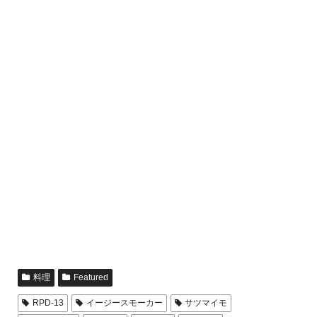
料理
Featured
RPD-13
イージースモーカー
サツマイモ