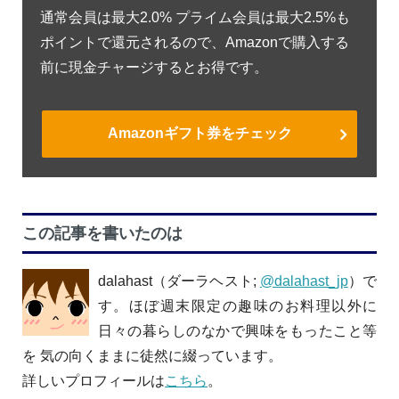
通常会員は最大2.0% プライム会員は最大2.5%も
ポイントで還元されるので、Amazonで購入する
前に現金チャージするとお得です。
Amazonギフト券をチェック
この記事を書いたのは
dalahast（ダーラヘスト;
@dalahast_jp
）で
す。ほぼ週末限定の趣味のお料理以外に
日々の暮らしのなかで興味をもったこと等
を 気の向くままに徒然に綴っています。
詳しいプロフィールは
こちら
。