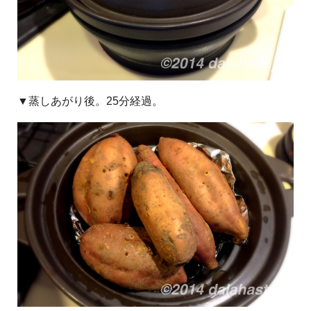
▼蒸しあがり後。25分経過。