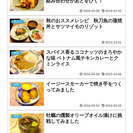
組み合わせがあとをひく！
2018.02.08
2019.10.20
秋のおススメレシピ 秋刀魚の蒲焼
丼ぶり
丼とサツマイモのリゾット
2013.10.01
スパイス香るココナッツのまろやか
料理
な味 ベトナム風チキンカレーとク
ミンライス
2014.09.28
2015.10.04
イージースモーカーで焼き芋をつく
料理
ってみました
2014.03.02
2014.03.03
牡蠣の燻製オリーブオイル漬けに挑
料理
戦してみました