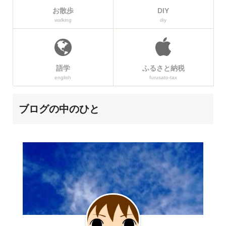
お散歩
DIY
walking
diy
語学
ふるさと納税
english
furusato-tax
ブログの中のひと