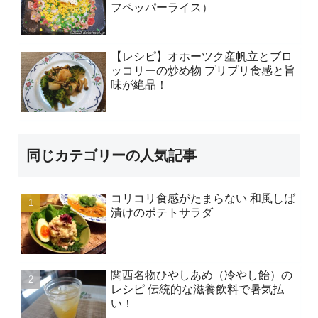
フペッパーライス）
【レシピ】オホーツク産帆立とブロ
ッコリーの炒め物 プリプリ食感と旨
味が絶品！
同じカテゴリーの人気記事
コリコリ食感がたまらない 和風しば
漬けのポテトサラダ
関西名物ひやしあめ（冷やし飴）の
レシピ 伝統的な滋養飲料で暑気払
い！