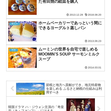
た有田焼の絵皿を購入
2013.12.28
2018.08.20
ホームベーカリーであっという間に
粉もの
できるヨーグルト蒸しパン
2013.06.23
ムーミンの世界を自宅で楽しめる
料理
MOOMIN’S SOUP サーモンミルク
スープ
2014.03.01
節税と地方へ貢献ができ、地元特産物
を楽しめる ふるさと納税の仕組みは利
用すべき
韓国ドラマ ハ・ジウォン主演の「奇皇
后（キ・ファンフ）」にはまる