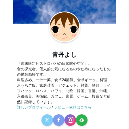
青丹よし
「週末限定ビストロパパの日常関心空間」。
食の探究者。個人的に気になるものやためになったもの
の備忘録帳です。
料理多め。一汁一菜、食卓24節気、食卓ギーク、料理、
おうちご飯、家庭菜園、ガジェット、雑貨、物欲、ライ
フハック、ロハス、ハワイ、北欧、韓国、香港、沖縄、
京都奈良、美術館、カフェ、家電、ゲーム、投資など徒
然に記録しています。
詳しいプロフィール
/
レビュー依頼はこちら