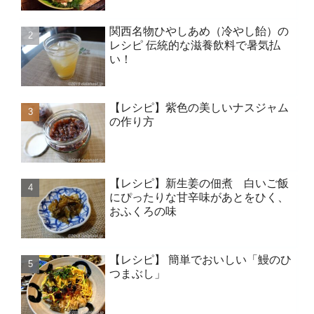
関西名物ひやしあめ（冷やし飴）の
レシピ 伝統的な滋養飲料で暑気払
い！
【レシピ】紫色の美しいナスジャム
の作り方
【レシピ】新生姜の佃煮 白いご飯
にぴったりな甘辛味があとをひく、
おふくろの味
【レシピ】 簡単でおいしい「鰻のひ
つまぶし」