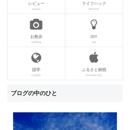
レビュー
ライフハック
review
lifehack
お散歩
DIY
walking
diy
語学
ふるさと納税
english
furusato-tax
ブログの中のひと