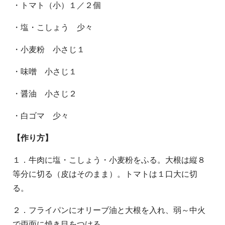
・トマト（小）１／２個
・塩・こしょう 少々
・小麦粉 小さじ１
・味噌 小さじ１
・醤油 小さじ２
・白ゴマ 少々
【作り方】
１．牛肉に塩・こしょう・小麦粉をふる。大根は縦８
等分に切る（皮はそのまま）。トマトは１口大に切
る。
２．フライパンにオリーブ油と大根を入れ、弱～中火
で両面に焼き目をつける。