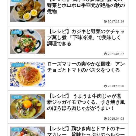
料理
野菜とホロホロ手羽元が絶品の秋の
煮物
2017.11.19
【レシピ】カジキと野菜のケチャッ
料理
プ蒸し煮 「下味冷凍」で美味しく
調理できる
2021.06.22
ローズマリーの爽やかな風味 アン
パスタ
チョビとトマトのパスタをつくる
2013.10.20
【レシピ】 うまうま牛肉じゃが煮
料理
新ジャガイモでつくる、すき焼き風
のほろほろ肉じゃががうまい！
2018.04.08
【レシピ】鶏ひき肉とトマトのキー
料理
マカレー 旨味たっぷりのヘルシー