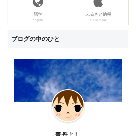
語学
ふるさと納税
english
furusato-tax
ブログの中のひと
青丹よし