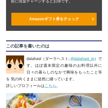
前に現金チャージするとお得です。
Amazonギフト券をチェック
この記事を書いたのは
dalahast（ダーラヘスト;
@dalahast_jp
）で
す。ほぼ週末限定の趣味のお料理以外に
日々の暮らしのなかで興味をもったこと等
を 気の向くままに徒然に綴っています。
詳しいプロフィールは
こちら
。