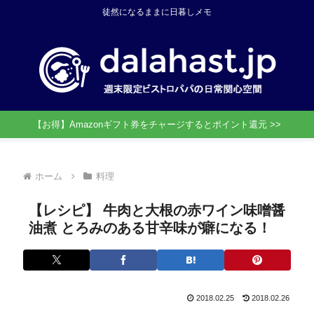
徒然になるままに日暮しメモ
【お得】Amazonギフト券をチャージするとポイント還元 >>
ホーム
料理
【レシピ】 牛肉と大根の赤ワイン味噌醤
油煮 とろみのある甘辛味が癖になる！
2018.02.25
2018.02.26