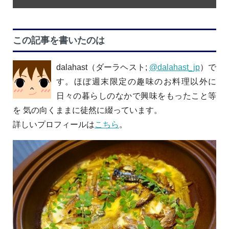
この記事を書いたのは
dalahast（ダーラヘスト;
@dalahast_jp
）で
す。ほぼ週末限定の趣味のお料理以外に
日々の暮らしのなかで興味をもったこと等
を 気の向くままに徒然に綴っています。
詳しいプロフィールは
こちら
。