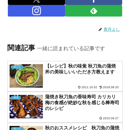
青丹よし
関連記事
一緒に読まれている記事です
【レシピ】秋の味覚 秋刀魚の蒲焼
丼ぶり
丼の美味しいいただき方教えます
2011.10.02
2018.08.20
蒲焼き秋刀魚の香味寿司 カリカリ
料理
梅の食感が絶妙な秋を感じる棒寿司
のレシピ
2015.09.27
秋のおススメレシピ 秋刀魚の蒲焼
丼ぶり