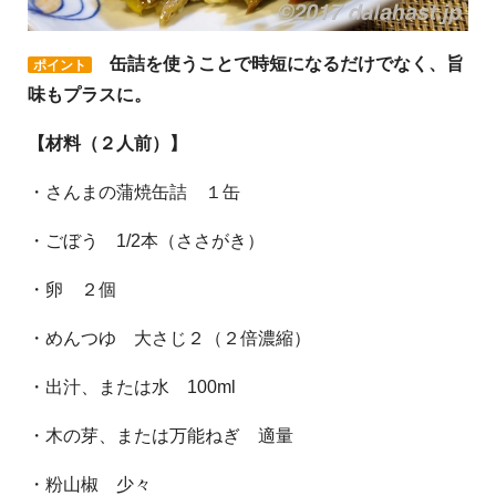
缶詰を使うことで時短になるだけでなく、旨
ポイント
味もプラスに
。
【材料（２人前）】
・さんまの蒲焼缶詰 １缶
・ごぼう 1/2本（ささがき）
・卵 ２個
・めんつゆ 大さじ２（２倍濃縮）
・出汁、または水 100ml
・木の芽、または万能ねぎ 適量
・粉山椒 少々