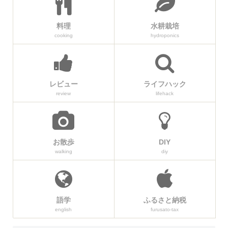
料理
水耕栽培
cooking
hydroponics
レビュー
ライフハック
review
lifehack
お散歩
DIY
walking
diy
語学
ふるさと納税
english
furusato-tax