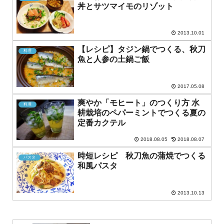
丼とサツマイモのリゾット
2013.10.01
【レシピ】タジン鍋でつくる、秋刀
料理
魚と人参の土鍋ご飯
2017.05.08
爽やか「モヒート」のつくり方 水
料理
耕栽培のペパーミントでつくる夏の
定番カクテル
2018.08.05
2018.08.07
時短レシピ 秋刀魚の蒲焼でつくる
パスタ
和風パスタ
2013.10.13