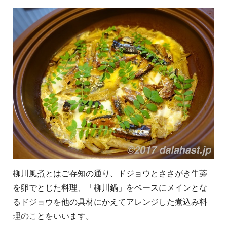
柳川風煮とはご存知の通り、ドジョウとささがき牛蒡
を卵でとじた料理、「柳川鍋」をベースにメインとな
るドジョウを他の具材にかえてアレンジした煮込み料
理のことをいいます。