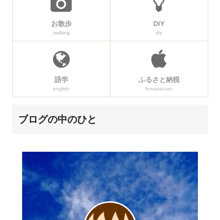
お散歩
DIY
walking
diy
語学
ふるさと納税
english
furusato-tax
ブログの中のひと