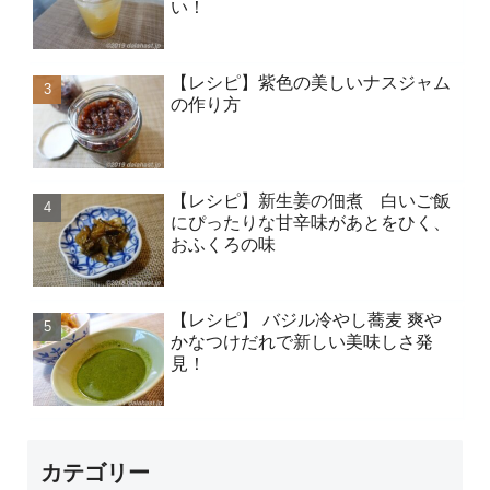
い！
【レシピ】紫色の美しいナスジャム
の作り方
【レシピ】新生姜の佃煮 白いご飯
にぴったりな甘辛味があとをひく、
おふくろの味
【レシピ】 バジル冷やし蕎麦 爽や
かなつけだれで新しい美味しさ発
見！
カテゴリー