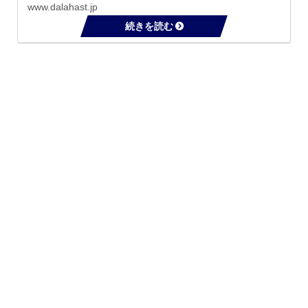
存分食べることができる、雛祭りは毎年待ち遠しくて
www.dalahast.jp
待ち遠しくて。そして雛祭りが終われば、５月の端
午...