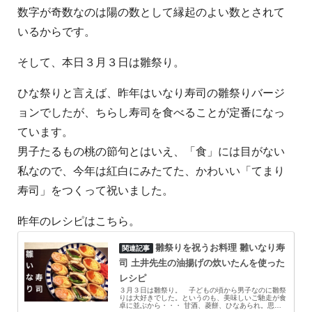
数字が奇数なのは陽の数として縁起のよい数とされて
いるからです。
そして、本日３月３日は雛祭り。
ひな祭りと言えば、昨年はいなり寿司の雛祭りバージ
ョンでしたが、ちらし寿司を食べることが定番になっ
ています。
男子たるもの桃の節句とはいえ、「食」には目がない
私なので、今年は紅白にみたてた、かわいい「てまり
寿司」をつくって祝いました。
昨年のレシピはこちら。
雛祭りを祝うお料理 雛いなり寿
司 土井先生の油揚げの炊いたんを使った
レシピ
３月３日は雛祭り。 子どもの頃から男子なのに雛祭
りは大好きでした。というのも、美味しいご馳走が食
卓に並ぶから・・・ 甘酒、菱餅、ひなあられ。思う