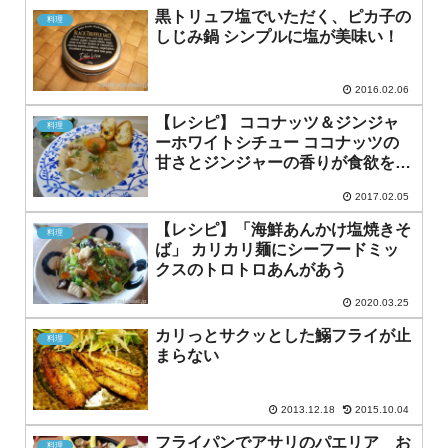
黒トリュフ塩でいただく、ピカ子の
料理
しじみ鍋 シンプルに塩が美味い！
2016.02.06
【レシピ】 ココナッツ＆ジンジャ
料理
ーホワイトシチュー ココナッツの
甘さとジンジャーの香りが食欲をそ
そる冬のごちそう
2017.02.05
【レシピ】「海鮮あんかけ塩焼きそ
料理
ば」 カリカリ麺にシーフードミッ
クスのトロトロあんがあう
2020.03.25
カリっとサクッとした鰯フライが止
料理
まらない
2013.12.18
2015.10.04
フライパンでアサリのパエリア お
料理