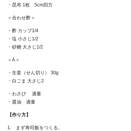
・昆布 1枚 5cm四方
＜合わせ酢＞
・酢 カップ1/4
・塩 小さじ1/2
・砂糖 大さじ1/2
＜A＞
・生姜（せん切り） 30g
・白ごま 大さじ2
・わさび 適量
・醤油 適量
【作り方】
1. まず寿司飯をつくる。