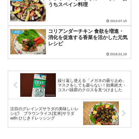
うちスペイン料理
2013.07.15
コリアンダーチキン 食欲を増進・
料理
消化を促進する香菜を活かした元気
レシピ
2016.01.19
繰り返し使える「メガネの曇り止め」
マスクをしても曇らない！効果絶大・
コスパ抜群のクロスを見つけました
注目のグレインズサラダの美味しいレ
シピ! ブラウンライス(玄米)サラダ
with ひじきドレッシング