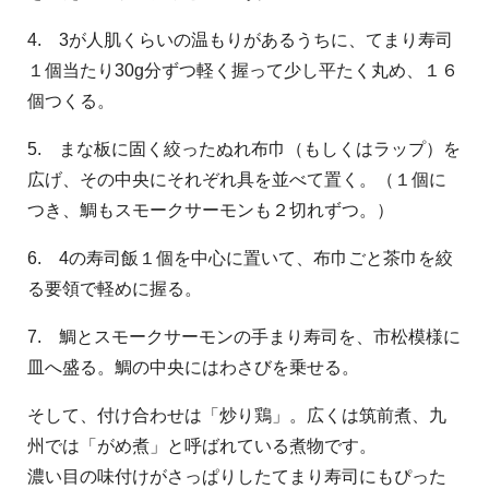
4. 3が人肌くらいの温もりがあるうちに、てまり寿司
１個当たり30g分ずつ軽く握って少し平たく丸め、１６
個つくる。
5. まな板に固く絞ったぬれ布巾（もしくはラップ）を
広げ、その中央にそれぞれ具を並べて置く。（１個に
つき、鯛もスモークサーモンも２切れずつ。）
6. 4の寿司飯１個を中心に置いて、布巾ごと茶巾を絞
る要領で軽めに握る。
7. 鯛とスモークサーモンの手まり寿司を、市松模様に
皿へ盛る。鯛の中央にはわさびを乗せる。
そして、付け合わせは「炒り鶏」。広くは筑前煮、九
州では「がめ煮」と呼ばれている煮物です。
濃い目の味付けがさっぱりしたてまり寿司にもぴった