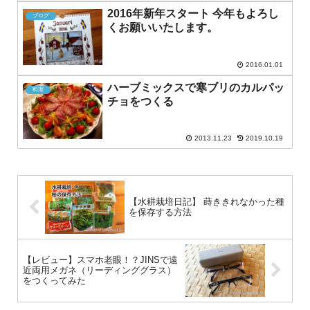
2016年新年スタート 今年もよろし
ブログ
くお願いいたします。
2016.01.01
ハーブミックスで寒ブリのカルパッ
料理
チョをつくる
2013.11.23
2019.10.19
【水耕栽培日記】 蒔ききれなかった種
を保存する方法
【レビュー】スマホ老眼！？JINSで遠
近両用メガネ（リーディンググラス）
をつくってみた