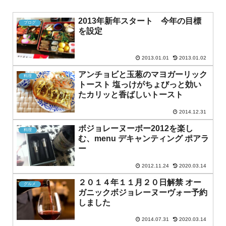
2013年新年スタート 今年の目標
ブログ
を設定
2013.01.01
2013.01.02
アンチョビと玉葱のマヨガーリック
料理
トースト 塩っけがちょびっと効い
たカリッと香ばしいトースト
2014.12.31
ボジョレーヌーボー2012を楽し
料理
む、menu デキャンティング ポアラ
ー
2012.11.24
2020.03.14
２０１４年１１月２０日解禁 オー
グルメ
ガニックボジョレーヌーヴォー予約
しました
2014.07.31
2020.03.14