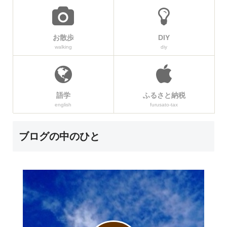
お散歩
DIY
walking
diy
語学
ふるさと納税
english
furusato-tax
ブログの中のひと