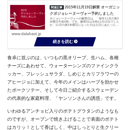
2015年11月19日解禁 オーガニッ
クボジョレーヌーヴォー予約しました
ボジョレーヌーヴォーの解禁日は、「毎年11月の第3
木曜日午前0時」です。解禁日は当初11月15日でした
が、11月の第3木曜日になったのは土日にあたった場
合、ワイン運搬業者が休日になるとのことで1985年
から第3木曜日になったという大人の事情...
www.dalahast.jp
食卓に並ぶのは、いつもの黒オリーブ、生ハム、各種
チーズにあわせて、ウォーターシンズのファインクラ
ッカー、フレッシュサラダ、しめじとカリフラワーの
アヒージョに加えて、今年のメインはハーブを効かせ
たポークソテー、そして今日ご紹介するスウェーデン
の代表的な家庭料理、「ヤンソンさんの誘惑」です。
いわゆるアンチョビ入りのポテトグラタンのようなも
のですが、オーブンで焼き上げることで表面のポテト
はカリッ！として香ばしく、中はしっとりと生クリー