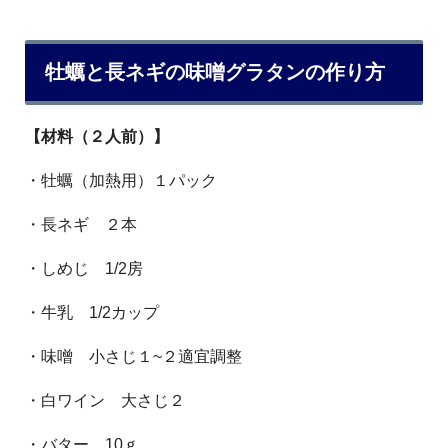
牡蠣と長ネギの味噌グラタンの作り方
【材料（２人前）】
・牡蠣（加熱用）１パック
・長ネギ ２本
・しめじ 1/2房
・牛乳 1/2カップ
・味噌 小さじ１~２適宜調整
・白ワイン 大さじ２
・バター 10ｇ