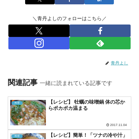
＼青丹よしのフォローはこちら／
青丹よし
関連記事
一緒に読まれている記事です
【レシピ】 牡蠣の味噌鍋 体の芯か
料理
らポカポカ温まる
2017.11.04
【レシピ】簡単！「ツナの冷や汁」
料理