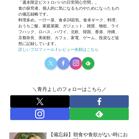
「週末限定ビストロパパの日常関心空間」。
食の探究者。個人的に気になるものやためになったもの
の備忘録帳です。
料理多め。一汁一菜、食卓24節気、食卓ギーク、料理、
おうちご飯、家庭菜園、ガジェット、雑貨、物欲、ライ
フハック、ロハス、ハワイ、北欧、韓国、香港、沖縄、
京都奈良、美術館、カフェ、家電、ゲーム、投資など徒
然に記録しています。
詳しいプロフィール
/
レビュー依頼はこちら
＼青丹よしのフォローはこちら／
【備忘録】朝食や食欲がない時にお