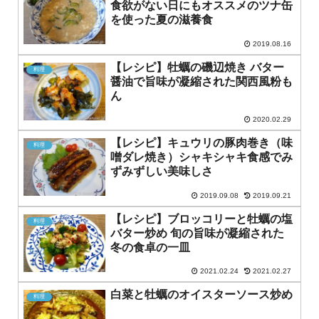
食欲がない日にもオススメのツナ缶
を使った夏の滋養食
2019.08.16
【レシピ】牡蠣の磯辺焼き バター
料理
醤油で旨味が凝縮された関西風粉も
ん
2020.02.29
【レシピ】キュウリの豚肉巻き（味
料理
噌ダレ焼き）シャキシャキ食感でみ
ずみずしい美味しさ
2019.09.08
2019.09.21
【レシピ】ブロッコリーと牡蠣の塩
料理
バター炒め 旬の旨味が凝縮された
冬の食卓の一皿
2021.02.24
2021.02.27
白菜と牡蠣のオイスターソース炒め
料理