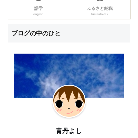
語学
ふるさと納税
english
furusato-tax
ブログの中のひと
青丹よし