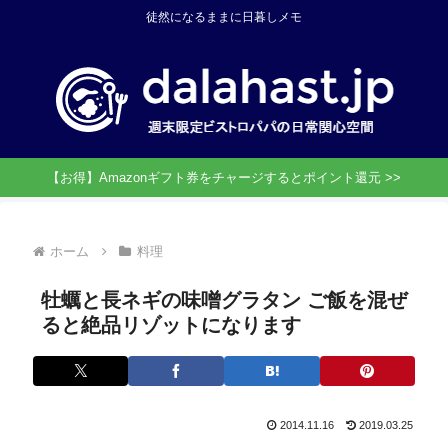
徒然になるままに日暮しメモ
【お得】Amazonギフト券をチャージするとポイント還元 >>
ホーム
料理
牡蠣と長ネギの味噌グラタン ご飯を混ぜ
ると絶品リゾットになります
2014.11.16
2019.03.25