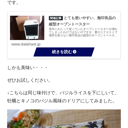
です。
とても使いやすい、無印良品の
縦型オーブントースター
長年にわたって使っていたオーブントースターが壊れ
てしまったわけではないのですが、妻のリクエストで
場所を取らない無印良品の縦型のオーブントースター
（KOS-R101)を購入しました。※大人気の無印良品
の縦型トースターが新しいデザインになって再...
www.dalahast.jp
しかも美味い・・・
ぜひお試しください。
↓こちらは同じ味付けで、バジルライスを下にしいて、
牡蠣とキノコのバジル風味のドリアにしてみました。