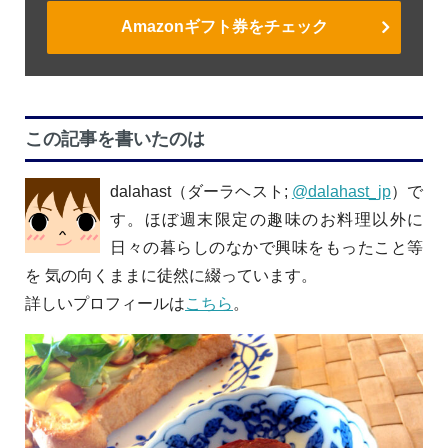
Amazonギフト券をチェック
この記事を書いたのは
dalahast（ダーラヘスト;
@dalahast_jp
）で
す。ほぼ週末限定の趣味のお料理以外に
日々の暮らしのなかで興味をもったこと等
を 気の向くままに徒然に綴っています。
詳しいプロフィールは
こちら
。