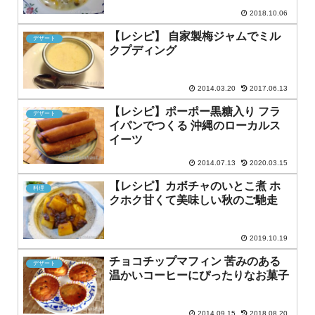
2018.10.06
【レシピ】 自家製梅ジャムでミル
デザート
クプディング
2014.03.20
2017.06.13
【レシピ】ポーポー黒糖入り フラ
デザート
イパンでつくる 沖縄のローカルス
イーツ
2014.07.13
2020.03.15
【レシピ】カボチャのいとこ煮 ホ
料理
クホク甘くて美味しい秋のご馳走
2019.10.19
チョコチップマフィン 苦みのある
デザート
温かいコーヒーにぴったりなお菓子
2014.09.15
2018.08.20