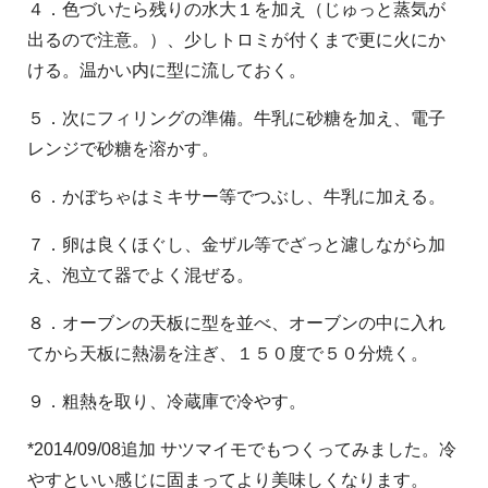
４．色づいたら残りの水大１を加え（じゅっと蒸気が
出るので注意。）、少しトロミが付くまで更に火にか
ける。温かい内に型に流しておく。
５．次にフィリングの準備。牛乳に砂糖を加え、電子
レンジで砂糖を溶かす。
６．かぼちゃはミキサー等でつぶし、牛乳に加える。
７．卵は良くほぐし、金ザル等でざっと濾しながら加
え、泡立て器でよく混ぜる。
８．オーブンの天板に型を並べ、オーブンの中に入れ
てから天板に熱湯を注ぎ、１５０度で５０分焼く。
９．粗熱を取り、冷蔵庫で冷やす。
*2014/09/08追加 サツマイモでもつくってみました。冷
やすといい感じに固まってより美味しくなります。