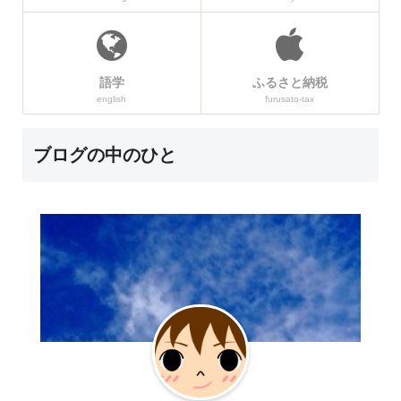
語学
ふるさと納税
english
furusato-tax
ブログの中のひと