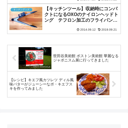
【キッチンツール】収納時にコンパ
キッチングッズ
クトになるOXOのナイロンヘッドト
ング テフロン加工のフライパンや
鍋を傷つけない
2014.09.12
2019.09.21
世田谷美術館 ボストン美術館 華麗なる
ジャポニスム展に行ってきました
【レシピ】キエフ風カツレツ ディル風
味バターがジューシーなポ・キエフス
キを作ってみました