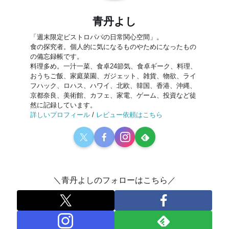
青丹よし
「週末限定ビストロパパの日常関心空間」。
食の探究者。個人的に気になるものやためになったもの
の備忘録帳です。
料理多め。一汁一菜、食卓24節気、食卓ギーク、料理、
おうちご飯、家庭菜園、ガジェット、雑貨、物欲、ライ
フハック、ロハス、ハワイ、北欧、韓国、香港、沖縄、
京都奈良、美術館、カフェ、家電、ゲーム、投資など徒
然に記録しています。
詳しいプロフィール
/
レビュー依頼はこちら
＼青丹よしのフォローはこちら／