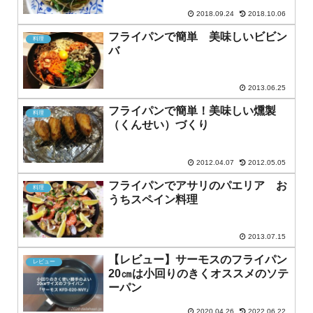
2018.09.24
2018.10.06
フライパンで簡単 美味しいビビン
料理
バ
2013.06.25
フライパンで簡単！美味しい燻製
料理
（くんせい）づくり
2012.04.07
2012.05.05
フライパンでアサリのパエリア お
料理
うちスペイン料理
2013.07.15
【レビュー】サーモスのフライパン
レビュー
20㎝は小回りのきくオススメのソテ
ーパン
2020.04.26
2022.06.22