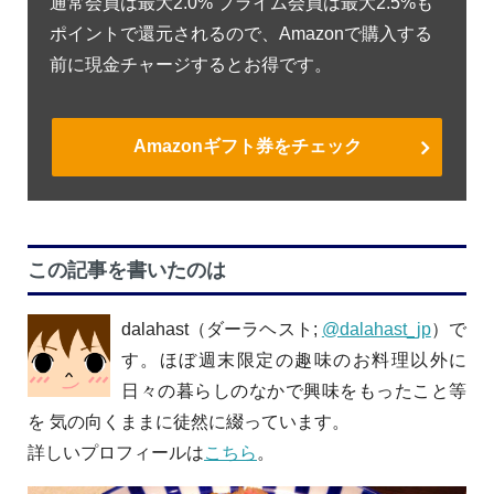
通常会員は最大2.0% プライム会員は最大2.5%も
ポイントで還元されるので、Amazonで購入する
前に現金チャージするとお得です。
Amazonギフト券をチェック
この記事を書いたのは
dalahast（ダーラヘスト;
@dalahast_jp
）で
す。ほぼ週末限定の趣味のお料理以外に
日々の暮らしのなかで興味をもったこと等
を 気の向くままに徒然に綴っています。
詳しいプロフィールは
こちら
。