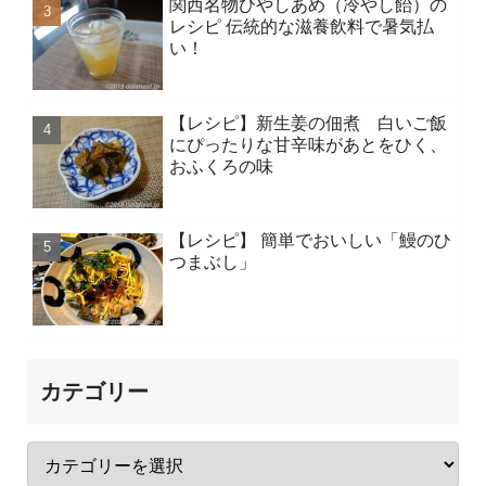
関西名物ひやしあめ（冷やし飴）の
レシピ 伝統的な滋養飲料で暑気払
い！
【レシピ】新生姜の佃煮 白いご飯
にぴったりな甘辛味があとをひく、
おふくろの味
【レシピ】 簡単でおいしい「鰻のひ
つまぶし」
カテゴリー