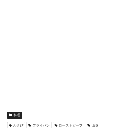
料理
わさび
フライパン
ローストビーフ
山葵