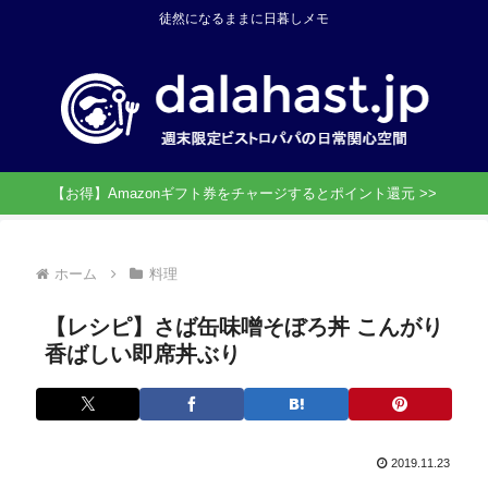
徒然になるままに日暮しメモ
【お得】Amazonギフト券をチャージするとポイント還元 >>
ホーム
料理
【レシピ】さば缶味噌そぼろ丼 こんがり
香ばしい即席丼ぶり
2019.11.23