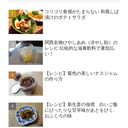
コリコリ食感がたまらない 和風しば
漬けのポテトサラダ
関西名物ひやしあめ（冷やし飴）の
レシピ 伝統的な滋養飲料で暑気払
い！
【レシピ】紫色の美しいナスジャム
の作り方
【レシピ】新生姜の佃煮 白いご飯
にぴったりな甘辛味があとをひく、
おふくろの味