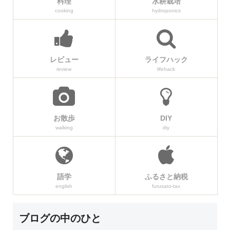
料理
水耕栽培
cooking
hydroponics
レビュー
ライフハック
review
lifehack
お散歩
DIY
walking
diy
語学
ふるさと納税
english
furusato-tax
ブログの中のひと