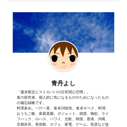
青丹よし
「週末限定ビストロパパの日常関心空間」。
食の探究者。個人的に気になるものやためになったもの
の備忘録帳です。
料理多め。一汁一菜、食卓24節気、食卓ギーク、料理、
おうちご飯、家庭菜園、ガジェット、雑貨、物欲、ライ
フハック、ロハス、ハワイ、北欧、韓国、香港、沖縄、
京都奈良、美術館、カフェ、家電、ゲーム、投資など徒