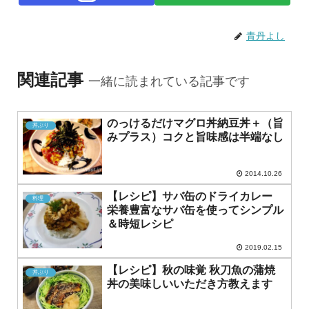
青丹よし
関連記事
一緒に読まれている記事です
のっけるだけマグロ丼納豆丼＋（旨
丼ぶり
みプラス）コクと旨味感は半端なし
2014.10.26
【レシピ】サバ缶のドライカレー
料理
栄養豊富なサバ缶を使ってシンプル
＆時短レシピ
2019.02.15
【レシピ】秋の味覚 秋刀魚の蒲焼
丼ぶり
丼の美味しいいただき方教えます