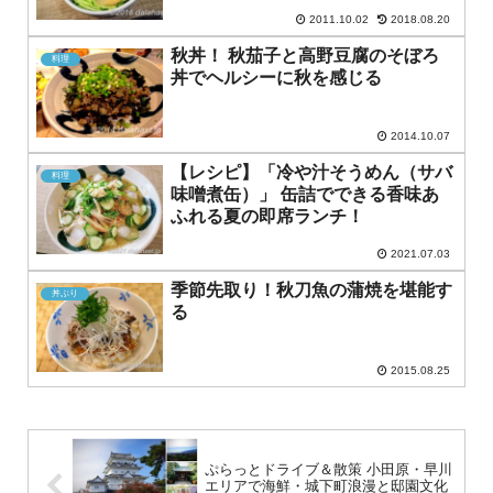
2011.10.02
2018.08.20
秋丼！ 秋茄子と高野豆腐のそぼろ
料理
丼でヘルシーに秋を感じる
2014.10.07
【レシピ】「冷や汁そうめん（サバ
料理
味噌煮缶）」 缶詰でできる香味あ
ふれる夏の即席ランチ！
2021.07.03
季節先取り！秋刀魚の蒲焼を堪能す
丼ぶり
る
2015.08.25
ぷらっとドライブ＆散策 小田原・早川
エリアで海鮮・城下町浪漫と邸園文化