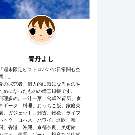
青丹よし
「週末限定ビストロパパの日常関心空
間」。
食の探究者。個人的に気になるものや
ためになったものの備忘録帳です。
料理多め。一汁一菜、食卓24節気、食
卓ギーク、料理、おうちご飯、家庭菜
園、ガジェット、雑貨、物欲、ライフ
ハック、ロハス、ハワイ、北欧、韓
国、香港、沖縄、京都奈良、美術館、
カフェ、家電、ゲーム、投資など徒然