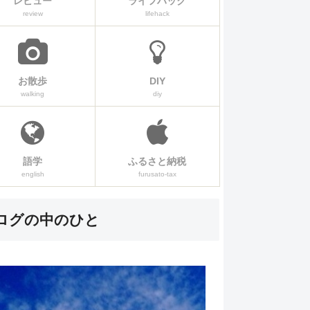
レビュー
ライフハック
review
lifehack
お散歩
DIY
walking
diy
語学
ふるさと納税
english
furusato-tax
ログの中のひと