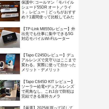
保護中: コールマン「モバイル
シェード55DR オート／ライ
ト」レビュー｜どっちがおすす
め？1週間使って比較してみた
【TP-Link M8550レビュー】外
出先でも仕事に集中できる5G
対応モバイルWi-Fiルーター
【Tapo C245Dレビュー】デュ
アルレンズで見守りはここまで
変わる。実際に使って分かった
メリット・デメリット
【Tapo C645D KIT レビュー】
ソーラー給電×デュアルレンズ
で死角なし、これ1台で防犯は
完結できる屋外カメラ
【厳選】2025年買って試して