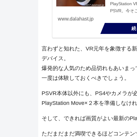
PlayStat
PSVR。今
させてくれる
www.dalahast.jp
するPlaySta
言わずと知れた、VR元年を象徴する新
デバイス。
爆発的な人気のため品切れもあいまっ
一度は体験しておくべきでしょう。
PSVR本体以外にも、PS4やカメラ
PlayStation Move×２本を準
そして、できれば画質がよい最新のPlayS
ただまだまだ満喫できるほどコンテン