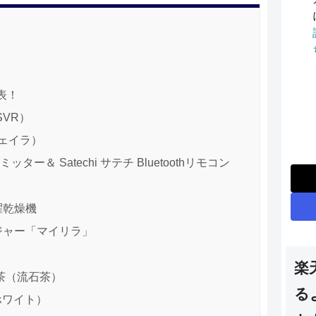
表！
PSVR）
フェイラ）
ター＆ Satechi サテチ Bluetoothリモコン
濯乾燥機
ージャー「マイリラ」
楽
茶（流石茶）
る
ホワイト）