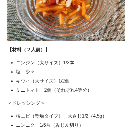
【材料（２人前）】
ニンジン（大サイズ）1/2本
塩 少々
キウィ（大サイズ）1/2個
ミニトマト 2個（それぞれ4等分）
＜ドレッシング＞
桜エビ（乾燥タイプ） 大さじ1/2（4.5g）
ニンニク 1/6片（みじん切り）