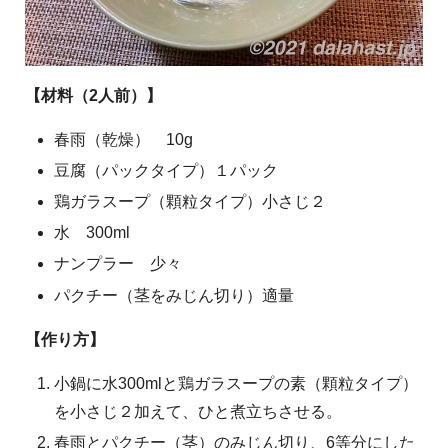
【材料（2人前）】
春雨（乾燥） 10g
豆腐（パックタイプ）１パック
鶏ガラスープ（顆粒タイプ）小さじ２
水 300ml
ナンプラー 少々
パクチー（茎をみじん切り）適量
【作り方】
小鍋に水300mlと鶏ガラスープの素（顆粒タイプ）
を小さじ２加えて、ひと煮立ちさせる。
春雨とパクチー（茎）のみじん切り、6等分にした