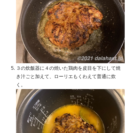
３の炊飯器に４の焼いた鶏肉を皮目を下にして焼
き汁ごと加えて、ローリエもくわえて普通に炊
く。