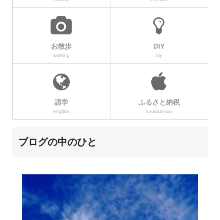
お散歩
DIY
walking
diy
語学
ふるさと納税
english
furusato-tax
ブログの中のひと