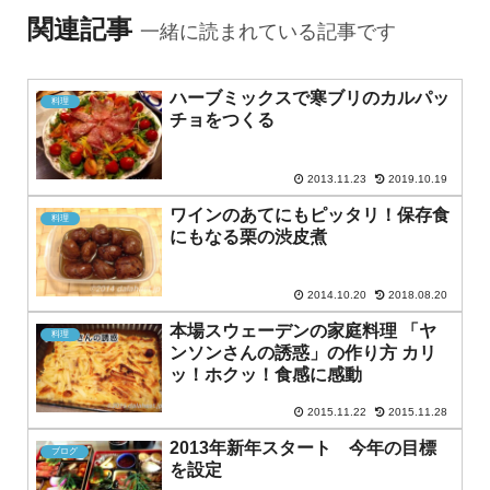
関連記事
一緒に読まれている記事です
ハーブミックスで寒ブリのカルパッ
料理
チョをつくる
2013.11.23
2019.10.19
ワインのあてにもピッタリ！保存食
料理
にもなる栗の渋皮煮
2014.10.20
2018.08.20
本場スウェーデンの家庭料理 「ヤ
料理
ンソンさんの誘惑」の作り方 カリ
ッ！ホクッ！食感に感動
2015.11.22
2015.11.28
2013年新年スタート 今年の目標
ブログ
を設定