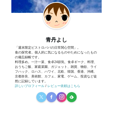
青丹よし
「週末限定ビストロパパの日常関心空間」。
食の探究者。個人的に気になるものやためになったもの
の備忘録帳です。
料理多め。一汁一菜、食卓24節気、食卓ギーク、料理、
おうちご飯、家庭菜園、ガジェット、雑貨、物欲、ライ
フハック、ロハス、ハワイ、北欧、韓国、香港、沖縄、
京都奈良、美術館、カフェ、家電、ゲーム、投資など徒
然に記録しています。
詳しいプロフィール
/
レビュー依頼はこちら