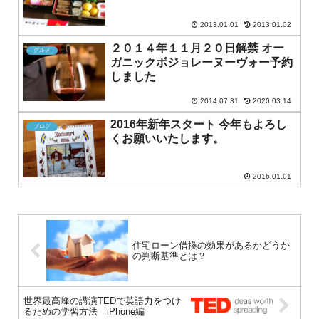
2013.01.01
2013.01.02
２０１４年１１月２０日解禁 オー
グルメ
ガニックボジョレーヌーヴォー予約
しました
2014.07.31
2020.03.14
2016年新年スタート 今年もよろし
ブログ
くお願いいたします。
2016.01.01
住宅ローン借換の効果があるかどうか
の判断基準とは？
世界最高峰の講演TEDで英語力をつけ
るための学習方法 iPhone編