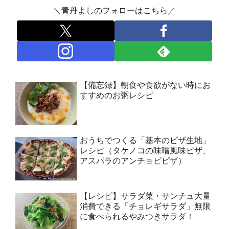
＼青丹よしのフォローはこちら／
【備忘録】朝食や食欲がない時にお
すすめのお粥レシピ
おうちでつくる「基本のピザ生地」
レシピ（タケノコの味噌風味ピザ、
アスパラのアンチョビピザ）
【レシピ】サラダ菜・サンチュ大量
消費できる「チョレギサラダ」無限
に食べられるやみつきサラダ！