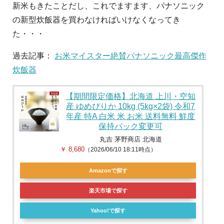
新米もきたことだし、これでますます、パナソニック
の新型炊飯器を買わなければいけなくなってき
た・・・
過去記事：
お米マイスター絶賛パナソニック最高傑作
炊飯器
【期間限定価格】北海道 上川・空知
産 ゆめぴりか 10kg (5kg×2袋) 令和7
年産 特A 白米 米 お米 送料無料 鮮度
保持パック変更可
丸吉 茅野商店 北海道
￥ 8,680
（2026/06/10 18:11時点）
Amazonで探す
楽天市場で探す
Yahoo!で探す