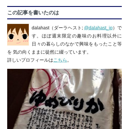
この記事を書いたのは
dalahast（ダーラヘスト;
@dalahast_jp
）で
す。ほぼ週末限定の趣味のお料理以外に
日々の暮らしのなかで興味をもったこと等
を 気の向くままに徒然に綴っています。
詳しいプロフィールは
こちら
。