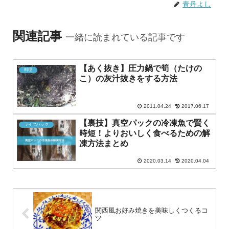
青丹よし
関連記事
一緒に読まれている記事です
【あく抜き】圧力鍋で筍（たけの
料理
こ）の灰汁抜きをする方法
2011.04.24
2017.06.17
【裏技】真空パックの冷凍魚で賢く
ライフハック
時短！よりおいしく食べるための解
凍方法まとめ
2020.03.14
2020.04.04
関西風お好み焼きを美味しくつくるコ
ツ