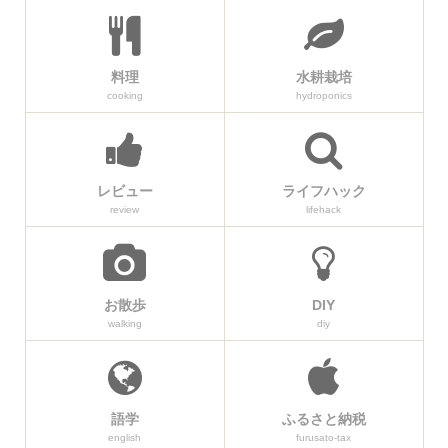
料理
水耕栽培
cooking
hydroponics
レビュー
ライフハック
review
lifehack
お散歩
DIY
walking
diy
語学
ふるさと納税
english
furusato-tax