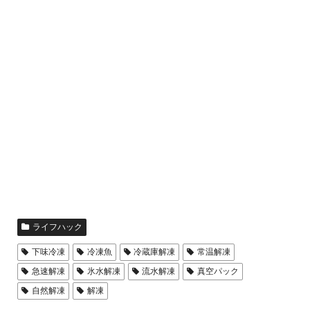
ライフハック
下味冷凍
冷凍魚
冷蔵庫解凍
常温解凍
急速解凍
氷水解凍
流水解凍
真空パック
自然解凍
解凍