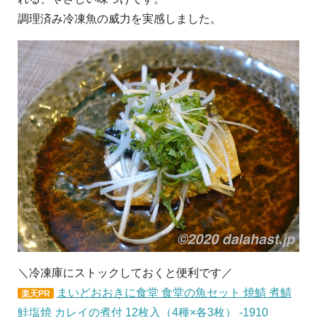
調理済み冷凍魚の威力を実感しました。
＼冷凍庫にストックしておくと便利です／
まいどおおきに食堂 食堂の魚セット 焼鯖 煮鯖
楽天PR
鮭塩焼 カレイの煮付 12枚入（4種×各3枚） -1910