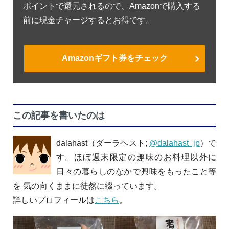
ポイントで還元されるので、Amazonで購入する
前に現金チャージするとお得です。
Amazonギフト券をチェック
この記事を書いたのは
dalahast（ダーラヘスト;
@dalahast_jp
）で
す。ほぼ週末限定の趣味のお料理以外に
日々の暮らしのなかで興味をもったこと等
を 気の向くままに徒然に綴っています。
詳しいプロフィールは
こちら
。