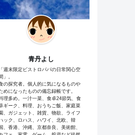
青丹よし
「週末限定ビストロパパの日常関心空
間」。
食の探究者。個人的に気になるものや
ためになったものの備忘録帳です。
料理多め。一汁一菜、食卓24節気、食
卓ギーク、料理、おうちご飯、家庭菜
園、ガジェット、雑貨、物欲、ライフ
ハック、ロハス、ハワイ、北欧、韓
国、香港、沖縄、京都奈良、美術館、
カフェ、家電、ゲーム、投資など徒然