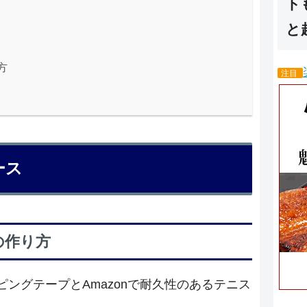
ト
と
方
注目
ース
の作り方
ングテープとAmazonで耐久性のあるテニス