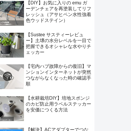
【DIY】お気に入りの emu ガ
ーデンチェアを再塗装してリフ
レッシュ（アサヒペン水性強着
色ウッドステイン）
【Sustee サスティーレビュ
ー】土壌の水分レベルを一目で
把握できるオシャレな水やりチ
ェッカー
【宅内ハブ故障からの復旧】マ
ンションインターネットが突然
つながらなくなった時の確認手
順
【水耕栽培DIY】培地スポンジ
のカビ防止用ラベルステッカー
を安価につくる方法
【解決】ACアダプターでつな