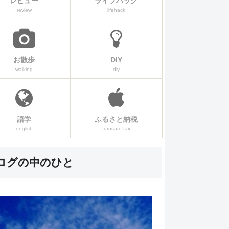
レビュー
ライフハック
review
lifehack
お散歩
DIY
walking
diy
語学
ふるさと納税
english
furusato-tax
ログの中のひと