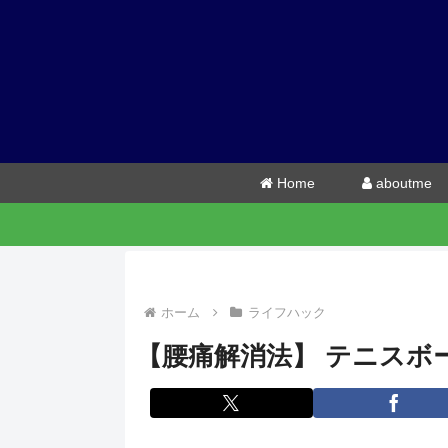
Home
aboutme
ホーム
ライフハック
【腰痛解消法】 テニスボ